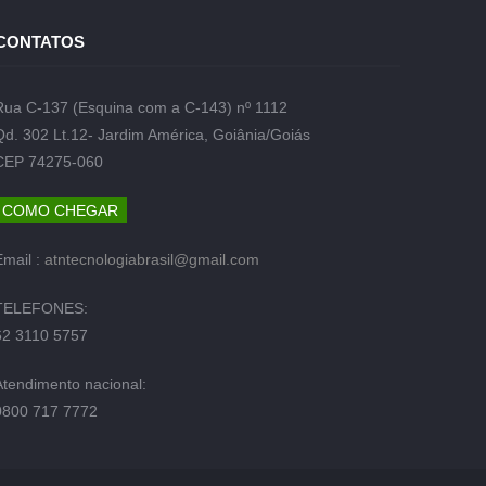
CONTATOS
Rua C-137 (Esquina com a C-143) nº 1112
Qd. 302 Lt.12- Jardim América, Goiânia/Goiás
CEP 74275-060
COMO CHEGAR
Email :
atntecnologiabrasil@gmail.com
TELEFONES:
62 3110 5757
Atendimento nacional:
0800 717 7772