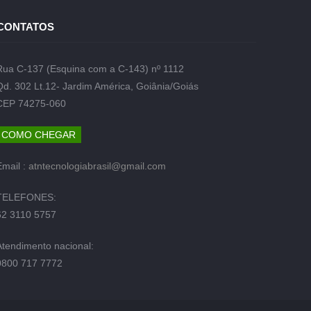
CONTATOS
Rua C-137 (Esquina com a C-143) nº 1112
Qd. 302 Lt.12- Jardim América, Goiânia/Goiás
CEP 74275-060
COMO CHEGAR
Email :
atntecnologiabrasil@gmail.com
TELEFONES:
62 3110 5757
Atendimento nacional:
0800 717 7772