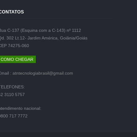
CONTATOS
Rua C-137 (Esquina com a C-143) nº 1112
Qd. 302 Lt.12- Jardim América, Goiânia/Goiás
CEP 74275-060
COMO CHEGAR
Email :
atntecnologiabrasil@gmail.com
TELEFONES:
62 3110 5757
Atendimento nacional:
0800 717 7772