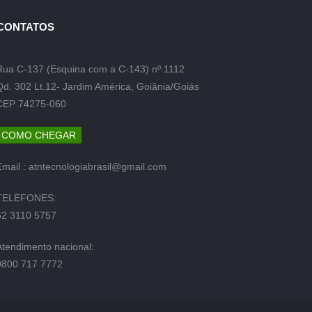
CONTATOS
Rua C-137 (Esquina com a C-143) nº 1112
Qd. 302 Lt.12- Jardim América, Goiânia/Goiás
CEP 74275-060
COMO CHEGAR
Email :
atntecnologiabrasil@gmail.com
TELEFONES:
62 3110 5757
Atendimento nacional:
0800 717 7772