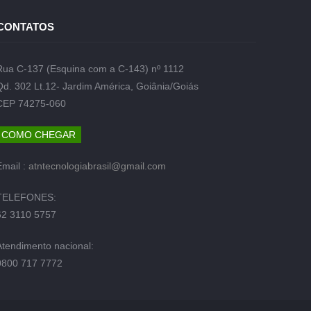
CONTATOS
Rua C-137 (Esquina com a C-143) nº 1112
Qd. 302 Lt.12- Jardim América, Goiânia/Goiás
CEP 74275-060
COMO CHEGAR
Email :
atntecnologiabrasil@gmail.com
TELEFONES:
62 3110 5757
Atendimento nacional:
0800 717 7772