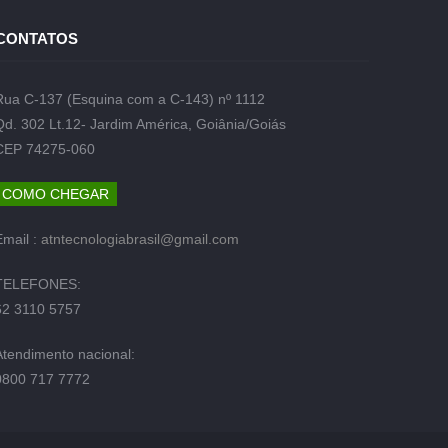
CONTATOS
Rua C-137 (Esquina com a C-143) nº 1112
Qd. 302 Lt.12- Jardim América, Goiânia/Goiás
CEP 74275-060
COMO CHEGAR
Email :
atntecnologiabrasil@gmail.com
TELEFONES:
62 3110 5757
Atendimento nacional:
0800 717 7772