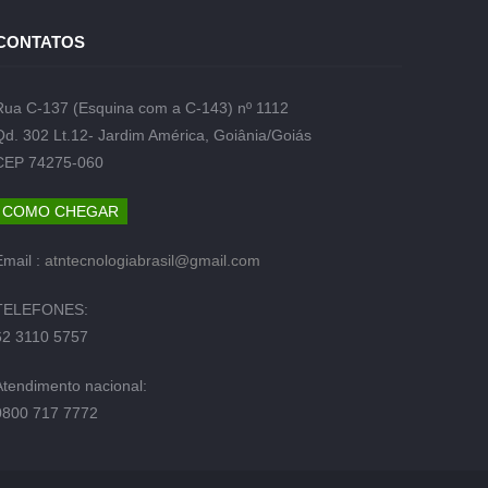
CONTATOS
Rua C-137 (Esquina com a C-143) nº 1112
Qd. 302 Lt.12- Jardim América, Goiânia/Goiás
CEP 74275-060
COMO CHEGAR
Email :
atntecnologiabrasil@gmail.com
TELEFONES:
62 3110 5757
Atendimento nacional:
0800 717 7772