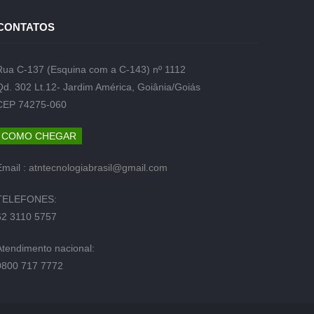
CONTATOS
Rua C-137 (Esquina com a C-143) nº 1112
Qd. 302 Lt.12- Jardim América, Goiânia/Goiás
CEP 74275-060
COMO CHEGAR
Email :
atntecnologiabrasil@gmail.com
TELEFONES:
62 3110 5757
Atendimento nacional:
0800 717 7772