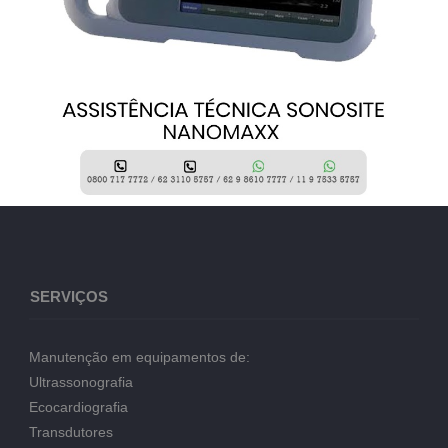
SERVIÇOS
Manutenção em equipamentos de:
Ultrassonografia
Ecocardiografia
Transdutores