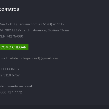
CONTATOS
Rua C-137 (Esquina com a C-143) nº 1112
Qd. 302 Lt.12- Jardim América, Goiânia/Goiás
CEP 74275-060
COMO CHEGAR
Email :
atntecnologiabrasil@gmail.com
TELEFONES:
62 3110 5757
Atendimento nacional:
0800 717 7772