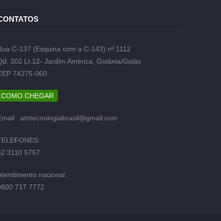
CONTATOS
Rua C-137 (Esquina com a C-143) nº 1112
Qd. 302 Lt.12- Jardim América, Goiânia/Goiás
CEP 74275-060
COMO CHEGAR
Email :
atntecnologiabrasil@gmail.com
TELEFONES:
62 3110 5757
Atendimento nacional:
0800 717 7772