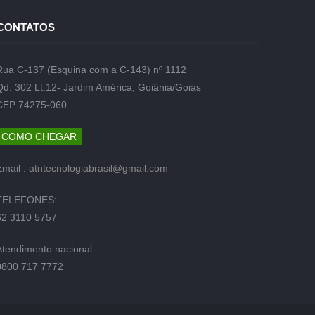
CONTATOS
Rua C-137 (Esquina com a C-143) nº 1112
Qd. 302 Lt.12- Jardim América, Goiânia/Goiás
CEP 74275-060
COMO CHEGAR
Email :
atntecnologiabrasil@gmail.com
TELEFONES:
62 3110 5757
Atendimento nacional:
0800 717 7772