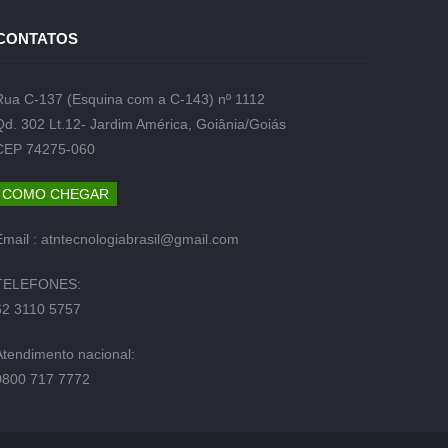
CONTATOS
Rua C-137 (Esquina com a C-143) nº 1112
Qd. 302 Lt.12- Jardim América, Goiânia/Goiás
CEP 74275-060
COMO CHEGAR
Email :
atntecnologiabrasil@gmail.com
TELEFONES:
62 3110 5757
Atendimento nacional:
0800 717 7772