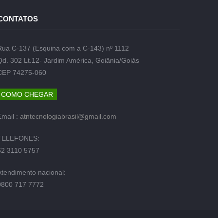
CONTATOS
Rua C-137 (Esquina com a C-143) nº 1112
Qd. 302 Lt.12- Jardim América, Goiânia/Goiás
CEP 74275-060
COMO CHEGAR
Email :
atntecnologiabrasil@gmail.com
TELEFONES:
62 3110 5757
Atendimento nacional:
0800 717 7772