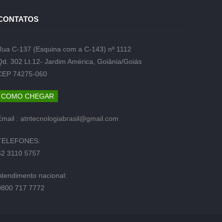
CONTATOS
Rua C-137 (Esquina com a C-143) nº 1112
Qd. 302 Lt.12- Jardim América, Goiânia/Goiás
CEP 74275-060
COMO CHEGAR
Email :
atntecnologiabrasil@gmail.com
TELEFONES:
62 3110 5757
Atendimento nacional:
0800 717 7772