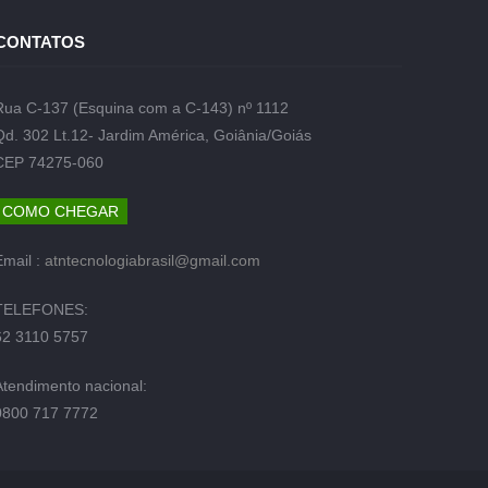
CONTATOS
Rua C-137 (Esquina com a C-143) nº 1112
Qd. 302 Lt.12- Jardim América, Goiânia/Goiás
CEP 74275-060
COMO CHEGAR
Email :
atntecnologiabrasil@gmail.com
TELEFONES:
62 3110 5757
Atendimento nacional:
0800 717 7772