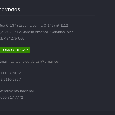
CONTATOS
Rua C-137 (Esquina com a C-143) nº 1112
Qd. 302 Lt.12- Jardim América, Goiânia/Goiás
CEP 74275-060
COMO CHEGAR
Email :
atntecnologiabrasil@gmail.com
TELEFONES:
62 3110 5757
Atendimento nacional:
0800 717 7772